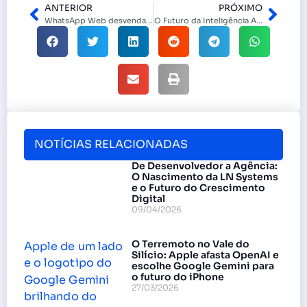
ANTERIOR
PRÓXIMO
WhatsApp Web desvendado: 6 Funções Essenciais para Turbinar sua Produtividade no PC e Otimizar sua Experiência de Comunicação Digital
O Futuro da Inteligência Artificial: Entre a Utopia Tecnológica e a Realidade Humana
NOTÍCIAS RELACIONADAS
De Desenvolvedor a Agência:
O Nascimento da LN Systems
e o Futuro do Crescimento
Digital
09/04/2026
O Terremoto no Vale do
Silício: Apple afasta OpenAI e
escolhe Google Gemini para
o futuro do iPhone
27/03/2026