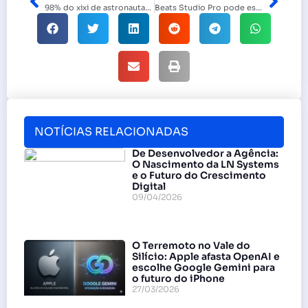
98% do xixi de astronautas é reciclado em água potável, segundo NASA
Beats Studio Pro pode estar chegando no Brasil após registro na Anatel
NOTÍCIAS RELACIONADAS
De Desenvolvedor a Agência:
O Nascimento da LN Systems
e o Futuro do Crescimento
Digital
09/04/2026
O Terremoto no Vale do
Silício: Apple afasta OpenAI e
escolhe Google Gemini para
o futuro do iPhone
27/03/2026