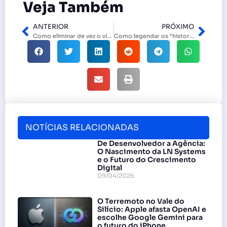
Veja Também
ANTERIOR
PRÓXIMO
Como eliminar de vez o vírus ransomware do seu PC
Como legendar os “histories” do Instagram automaticamente
NOTÍCIAS RELACIONADAS
De Desenvolvedor a Agência:
O Nascimento da LN Systems
e o Futuro do Crescimento
Digital
09/04/2026
O Terremoto no Vale do
Silício: Apple afasta OpenAI e
escolhe Google Gemini para
o futuro do iPhone